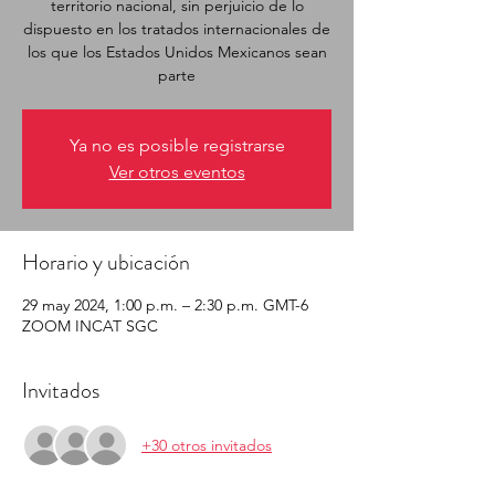
territorio nacional, sin perjuicio de lo
dispuesto en los tratados internacionales de
los que los Estados Unidos Mexicanos sean
parte
Ya no es posible registrarse
Ver otros eventos
Horario y ubicación
29 may 2024, 1:00 p.m. – 2:30 p.m. GMT-6
ZOOM INCAT SGC
Invitados
+30 otros invitados