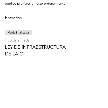
público previstos en este ordenamiento
Entradas
Venta finalizada
Tipo de entrada
LEY DE INFRAESTRUCTURA
DE LA C
Precio
De $0.00 a $950.00
Cliente con contrato vigente
$0.00
+$0.00 de comisión de servicio de entradas