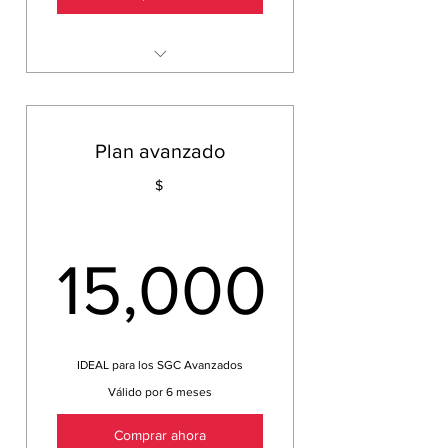
Material para el SGC de tu
elección
Material de apoyo para el
Plan avanzado
alcance técnico
$
Acceso a talleres y video
conferencias
Soporte por WhatsApp
15,000
15,000$
IDEAL para los SGC Avanzados
Válido por 6 meses
Comprar ahora