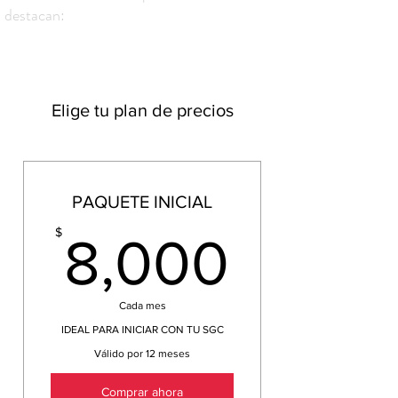
destacan:
Elige tu plan de precios
PAQUETE INICIAL
8,000
$
8,000
Cada mes
IDEAL PARA INICIAR CON TU SGC
Válido por 12 meses
Comprar ahora